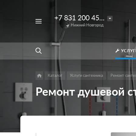
+7 831 200 45 85
Например,
Ремонт
Нижний Новгород
Найти
везде
пульта
Джакузи
УСЛУГ
Каталог
Услуги сантехника
Ремонт санте
Ремонт душевой ст