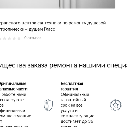
ервисного центра сантехники по ремонту душевой
 тропическим душем Гласс
0 отзывов
щества заказа ремонта нашими спец
ригинальные
Бесплатная
апасные части
гарантия
 работе нами
Официальный
спользуются
гарантийный
се
срок на все
фициальные
услуги и
комплектующие
комплектующие
т
достигает до 36
роизводителя
месяцев