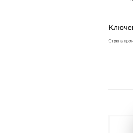
Ключев
Страна про