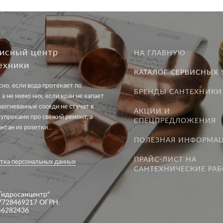
исный центр
НА ГЛАВНУЮ
ехники
КАТАЛОГ СЕРВИСНЫХ 
но, если вода протекает по
БРЕНДЫ САНТЕХНИКИ
 а не мимо них, если кран не капает
разгневанные соседи не стучат в
АКЦИИ И
 упреками про свежий ремонт, а
СПЕЦПРЕДЛОЖЕНИЯ
онтан из розетки...
ПОЛЕЗНАЯ ИНФОРМА
ПРАЙС-ЛИСТ НА
тка персональных данных
САНТЕХНИЧЕСКИЕ РА
Гидросанцентр"
7728469217 ОГРН:
46282436