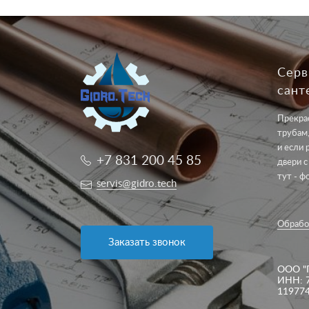
Серв
сант
Прекрас
трубам,
и если 
+7 831 200 45 85
двери с
тут - ф
servis@gidro.tech
Обрабо
Заказать звонок
ООО "
ИНН: 
11977