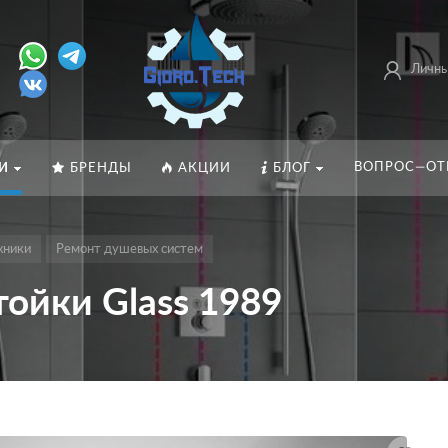
Личны
ВОПРОС—ОТ
И
БРЕНДЫ
АКЦИИ
БЛОГ
хники
Ремонт душевых систем
ойки Glass 1989