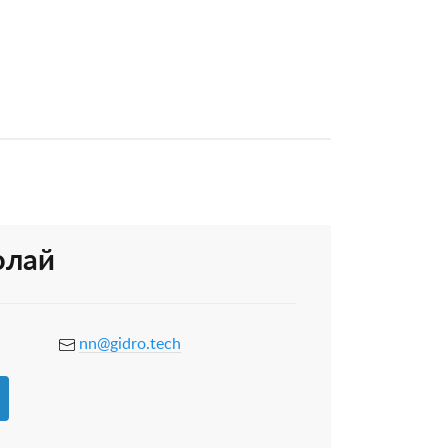
олай
nn@gidro.tech