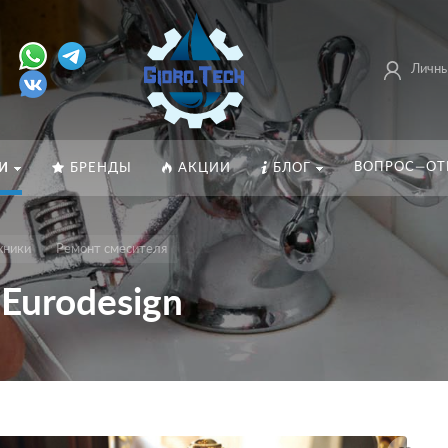
Личны
ВОПРОС—ОТ
И
БРЕНДЫ
АКЦИИ
БЛОГ
хники
Ремонт смесителя
Eurodesign