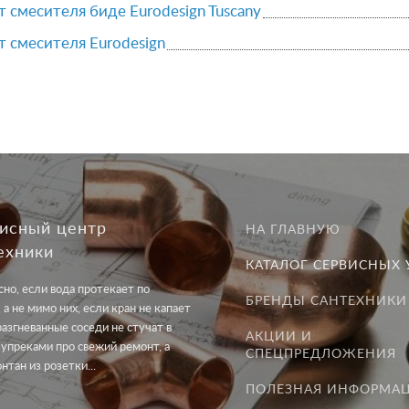
 смесителя биде Eurodesign Tuscany
 смесителя Eurodesign
исный центр
НА ГЛАВНУЮ
ехники
КАТАЛОГ СЕРВИСНЫХ 
но, если вода протекает по
БРЕНДЫ САНТЕХНИКИ
 а не мимо них, если кран не капает
разгневанные соседи не стучат в
АКЦИИ И
 упреками про свежий ремонт, а
СПЕЦПРЕДЛОЖЕНИЯ
онтан из розетки...
ПОЛЕЗНАЯ ИНФОРМА