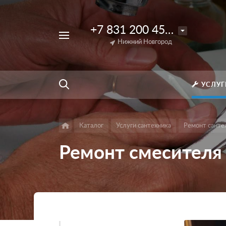
+7 831 200 45 85
Например,
Ремонт
Нижний Новгород
Найти
везде
пульта
Джакузи
УСЛУГ
Каталог
Услуги сантехника
Ремонт санте
Ремонт смесителя 