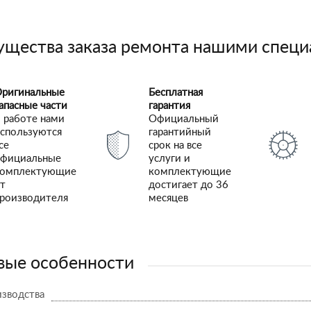
щества заказа ремонта нашими спец
ригинальные
Бесплатная
апасные части
гарантия
 работе нами
Официальный
спользуются
гарантийный
се
срок на все
фициальные
услуги и
комплектующие
комплектующие
т
достигает до 36
роизводителя
месяцев
ые особенности
изводства