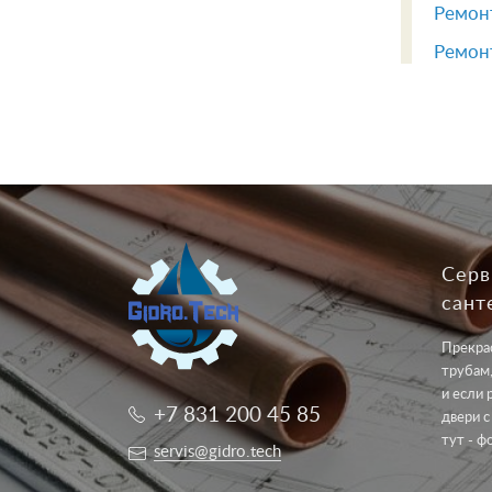
Ремонт
Ремонт
Серв
сант
Прекрас
трубам,
и если 
+7 831 200 45 85
двери с
тут - ф
servis@gidro.tech